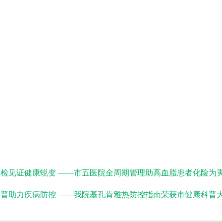
检见证健康蜕变 ——市五医院全周期管理助高血脂患者化险为
普助力疾病防控 ——我院基孔肯雅热防控指南荣获市健康科普