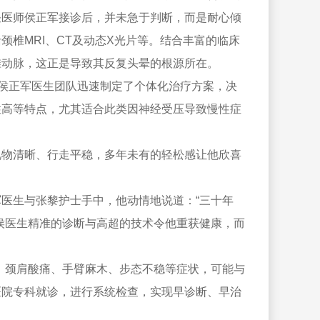
任医师侯正军接诊后，并未急于判断，而是耐心倾
椎MRI、CT及动态X光片等。结合丰富的临床
椎动脉，这正是导致其反复头晕的根源所在。
，侯正军医生团队迅速制定了个体化治疗方案，决
性高等特点，尤其适合此类因神经受压导致慢性症
视物清晰、行走平稳，多年未有的轻松感让他欣喜
医生与张黎护士手中，他动情地说道：“三十年
侯医生精准的诊断与高超的技术令他重获健康，而
、颈肩酸痛、手臂麻木、步态不稳等症状，可能与
规医院专科就诊，进行系统检查，实现早诊断、早治