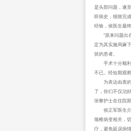
是头部问题，遂
听病史，细致完成
经验，侯医生最
“原来问题出
定为其实施局麻
状的患者。
手术十分顺
不已。经短期观
为表达由衷
了，你们不仅治
张黎护士在住院
侯正军医生
颈椎病变相关，切
疗，避免延误病情