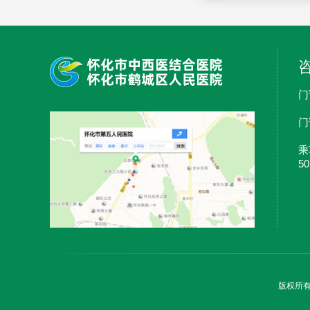
门诊
门
乘
5
版权所有