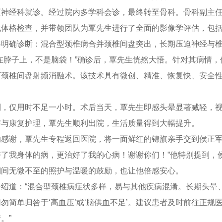
至神经科就诊。经过院内多学科会诊，最终转至骨科。骨科副主
体格检查，并带领团队为覃先生进行了全面的影像学评估，包括颈
终明确诊断：混合型颈椎病合并颈椎间盘突出，长期压迫神经与
在脖子上，不是脑袋！”确诊后，覃先生恍然大悟。针对其病情
下颈椎间盘射频消融术。该技术具有微创、精准、恢复快、安全
利，仅用时不足一小时。术后当天，覃先生即感头晕显著减轻，
察与康复护理，覃先生顺利出院，生活质量得到大幅提升。
的感谢，覃先生专程返回医院，将一面鲜红的锦旗亲手交到侯正军
好了我身体的病，更治好了我的心病！谢谢你们！”他特别提到，
期间无微不至的照护与温暖的鼓励，也让他倍感安心。
介绍道：“混合型颈椎病症状多样，易与其他疾病混淆。长期头晕
勿简单归咎于‘高血压’或‘脑供血不足’。建议患者及时前往正
。”